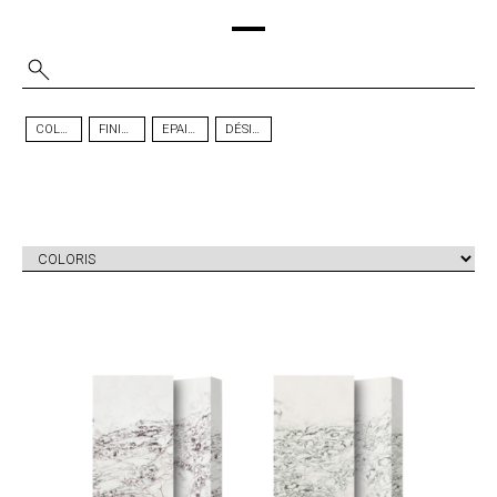
COLORIS
FINITION
EPAISSEUR
DÉSIGN
ICE MAX
ICE MAX
TM
TM
VIOLA
GREEN