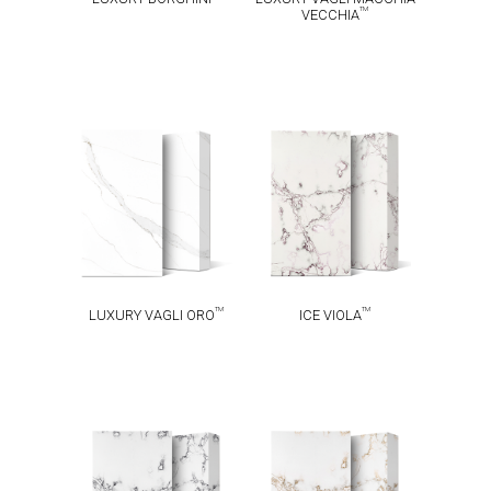
TM
VECCHIA
LUXURY VAGLI
TM
ICE VIOLA
TM
ORO
TM
TM
LUXURY VAGLI ORO
ICE VIOLA
TM
TM
ICE INK
ICE GOLD