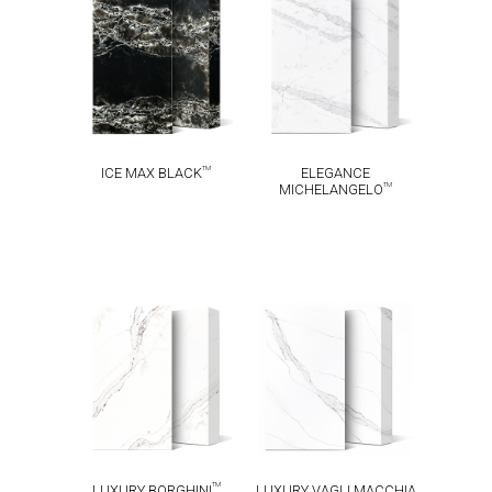
ICE MAX
ELEGANCE
TM
TM
BLACK
MICHELANGELO
TM
ICE MAX BLACK
ELEGANCE
TM
MICHELANGELO
LUXURY VAGLI
LUXURY
MACCHIA
TM
BORGHINI
TM
VECCHIA
TM
LUXURY BORGHINI
LUXURY VAGLI MACCHIA