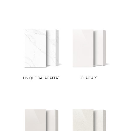
UNIQUE
TM
GLACIAR
TM
CALACATTA
TM
TM
UNIQUE CALACATTA
GLACIAR
TM
TM
LUNA
MOON