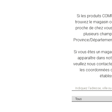
Si les produits COM
trouvez le magasin ou 
proche de chez vous
plusieurs champs
Province/Département,
Si vous êtes un magas
apparaître dans no
veuillez nous contact
les coordonnées d
établi