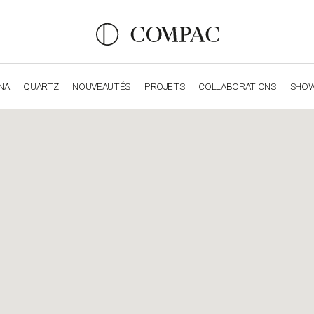
NA
QUARTZ
NOUVEAUTÉS
PROJETS
COLLABORATIONS
SHO
OBSIDIANA
GENESIS
LUXURY COLLECTION
ELEGA