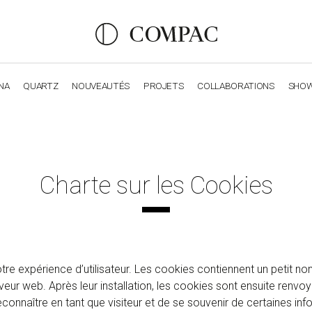
NA
QUARTZ
NOUVEAUTÉS
PROJETS
COLLABORATIONS
SHO
OBSIDIANA
GENESIS
LUXURY COLLECTION
ELEGA
Charte sur les Cookies
votre expérience d’utilisateur. Les cookies contiennent un petit n
rveur web. Après leur installation, les cookies sont ensuite renvo
reconnaître en tant que visiteur et de se souvenir de certaines in