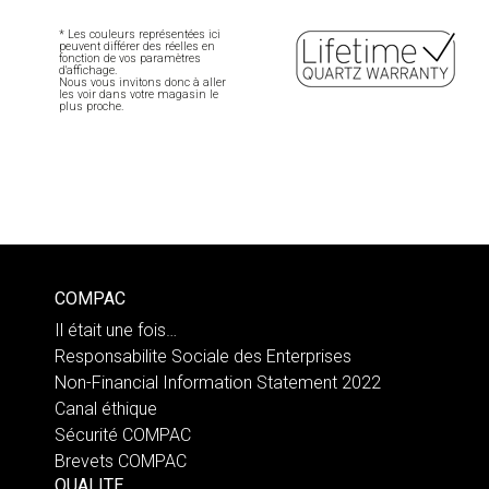
* Les couleurs représentées ici
peuvent différer des réelles en
fonction de vos paramètres
d'affichage.
Nous vous invitons donc à aller
les voir dans votre magasin le
plus proche.
COMPAC
Il était une fois…
Responsabilite Sociale des Enterprises
Non-Financial Information Statement 2022
Canal éthique
Sécurité COMPAC
Brevets COMPAC
QUALITE