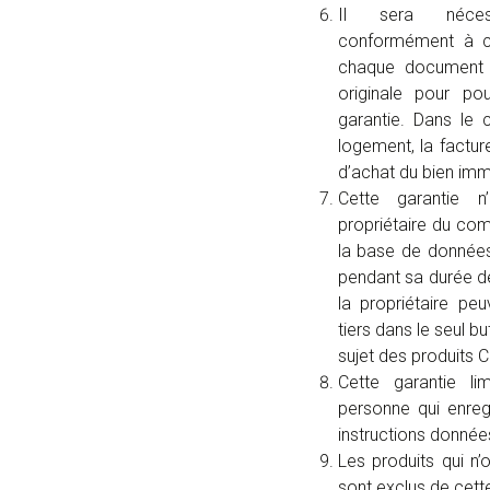
Il sera nécess
conformément à c
chaque document e
originale pour po
garantie. Dans le 
logement, la factu
d’achat du bien immo
Cette garantie n
propriétaire du com
la base de donné
pendant sa durée de
la propriétaire pe
tiers dans le seul 
sujet des produits
Cette garantie li
personne qui enreg
instructions données
Les produits qui n’
sont exclus de cette