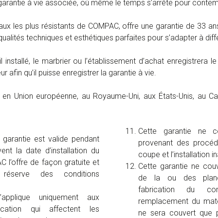
garantie à vie associée, où même le temps s’arrête pour contemp
riaux les plus résistants de COMPAC, offre une garantie de 33 a
ualités techniques et esthétiques parfaites pour s’adapter à diff
l installé, le marbrier ou l’établissement d’achat enregistrera 
r afin qu’il puisse enregistrer la garantie à vie.
ue en Union européenne, au Royaume-Uni, aux États-Unis, au C
Cette garantie ne c
 garantie est valide pendant
provenant des procédu
ent la date d’installation du
coupe et l’installation 
l’offre de façon gratuite et
Cette garantie ne cou
 réserve des conditions
de la ou des planc
fabrication du c
’applique uniquement aux
remplacement du matér
cation qui affectent les
ne sera couvert que p