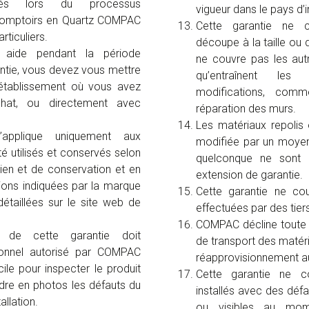
tés lors du processus
vigueur dans le pays d’in
 comptoirs en Quartz COMPAC
Cette garantie ne 
rticuliers.
découpe à la taille ou d’
 aide pendant la période
ne couvre pas les aut
ntie, vous devez vous mettre
qu’entraînent les
’établissement où vous avez
modifications, com
chat, ou directement avec
réparation des murs.
Les matériaux repolis
’applique uniquement aux
modifiée par un moye
té utilisés et conservés selon
quelconque ne sont 
ien et de conservation et en
extension de garantie.
ions indiquées par la marque
Cette garantie ne cou
taillées sur le site web de
effectuées par des tier
COMPAC décline toute 
re de cette garantie doit
de transport des matér
onnel autorisé par COMPAC
réapprovisionnement au
le pour inspecter le produit
Cette garantie ne c
dre en photos les défauts du
installés avec des déf
allation.
ou visibles au momen