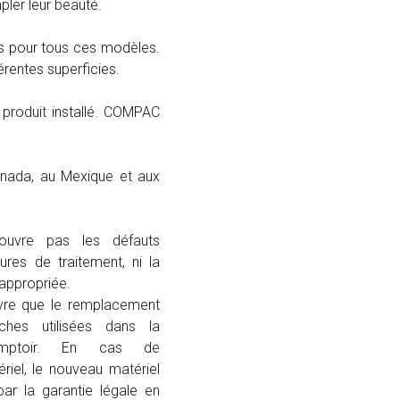
ler leur beauté.
ns pour tous ces modèles.
érentes superficies.
le produit installé. COMPAC
anada, au Mexique et aux
ouvre pas les défauts
res de traitement, ni la
inappropriée.
vre que le remplacement
hes utilisées dans la
omptoir. En cas de
iel, le nouveau matériel
ar la garantie légale en