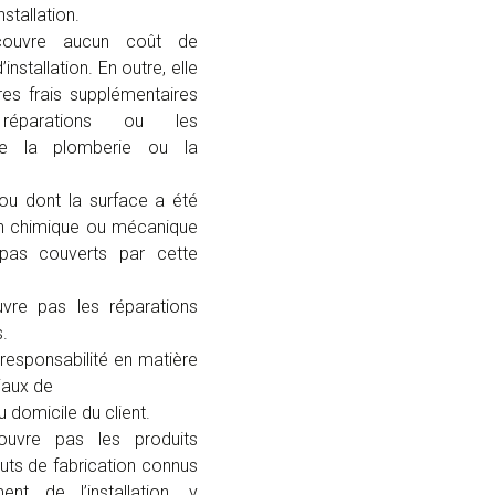
stallation.
couvre aucun coût de
installation. En outre, elle
res frais supplémentaires
 réparations ou les
me la plomberie ou la
 ou dont la surface a été
n chimique ou mécanique
pas couverts par cette
vre pas les réparations
s.
responsabilité en matière
iaux de
 domicile du client.
ouvre pas les produits
auts de fabrication connus
t de l’installation, y