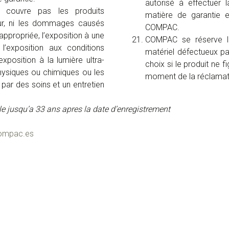
autorisé à effectuer
e couvre pas les produits
matière de garantie e
ieur, ni les dommages causés
COMPAC.
nappropriée, l’exposition à une
COMPAC se réserve le
 l’exposition aux conditions
matériel défectueux pa
exposition à la lumière ultra-
choix si le produit ne 
physiques ou chimiques ou les
moment de la réclamat
r des soins et un entretien
ble jusqu’a 33 ans apres la date d’enregistrement
ompac.es