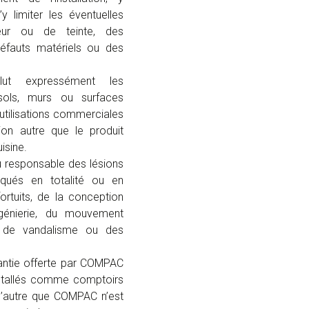
y limiter les éventuelles
eur ou de teinte, des
éfauts matériels ou des
lut expressément les
 sols, murs ou surfaces
s utilisations commerciales
tion autre que le produit
sine.
 responsable des lésions
ués en totalité ou en
ortuits, de la conception
ngénierie, du mouvement
s de vandalisme ou des
arantie offerte par COMPAC
stallés comme comptoirs
d’autre que COMPAC n’est