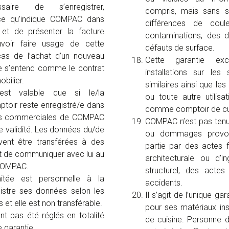
aire de s’enregistrer,
compris, mais sans s’
e qu’indique COMPAC dans
différences de coul
t de présenter la facture
contaminations, des d
uvoir faire usage de cette
défauts de surface.
cas de l’achat d’un nouveau
Cette garantie exc
re s’entend comme le contrat
installations sur les
bilier.
similaires ainsi que le
’est valable que si le/la
ou toute autre utilisa
ptoir reste enregistré/e dans
comme comptoir de cui
es commerciales de COMPAC
COMPAC n’est pas tenu
 validité. Les données du/de
ou dommages provoq
uvent être transférées à des
partie par des actes f
but de communiquer avec lui au
architecturale ou d’i
 COMPAC.
structurel, des acte
mitée est personnelle à la
accidents.
istre ses données selon les
Il s’agit de l’unique g
 et elle est non transférable.
pour ses matériaux in
ont pas été réglés en totalité
de cuisine. Personne 
 garantie.