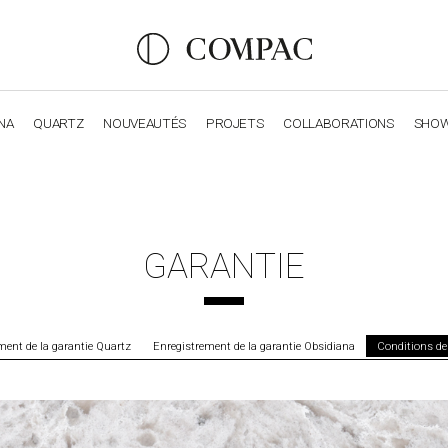
NA
QUARTZ
NOUVEAUTÉS
PROJETS
COLLABORATIONS
SHO
OBSIDIANA
GENESIS
LUXURY COLLECTION
ELEGA
GARANTIE
ment de la garantie Quartz
Enregistrement de la garantie Obsidiana
Conditions de 