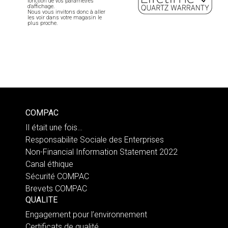
fonction de vos paramètres
d'affichage.
Nous vous invitons donc à aller
les voir dans votre magasin le
plus proche.
COMPAC
Il était une fois…
Responsabilite Sociale des Enterprises
Non-Financial Information Statement 2022
Canal éthique
Sécurité COMPAC
Brevets COMPAC
QUALITE
Engagement pour l’environnement
Certificats de qualité