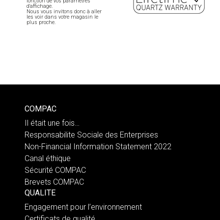
fonction de vos paramètres
d'affichage.
Nous vous invitons donc à aller
les voir dans votre magasin le
plus proche.
COMPAC
Il était une fois…
Responsabilite Sociale des Enterprises
Non-Financial Information Statement 2022
Canal éthique
Sécurité COMPAC
Brevets COMPAC
QUALITE
Engagement pour l’environnement
Certificats de qualité