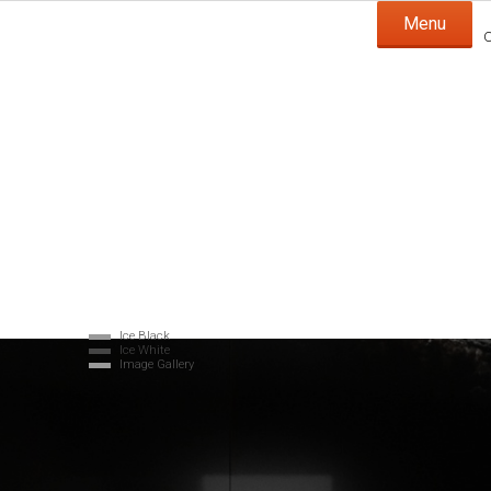
Menu
O
IC
Ice Black
Ice White
Image Gallery