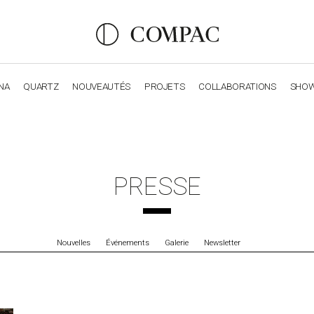
NA
QUARTZ
NOUVEAUTÉS
PROJETS
COLLABORATIONS
SHO
OBSIDIANA
GENESIS
LUXURY COLLECTION
ELEGA
PRESSE
Nouvelles
Événements
Galerie
Newsletter