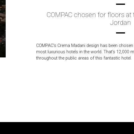
COMPAC chosen for floors at t
Jordan
COMPAC’s Crema Madani design has been chosen to
most luxurious hotels in the world. That’s 12,000 m2
throughout the public areas of this fantastic hotel.