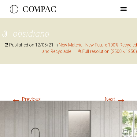
obsidiana
Published on
12/05/21
in
New Material, New Future 100% Recycled
and Recyclable
Full resolution (2500 × 1250)
←
→
Previous
Next