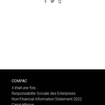
Facebook
Twitter
Houzz
COMPAC
Il était une fois…
Responsabilite Sociale des Enterprises
Non-Financial Information Statement 2022
Canal éthique