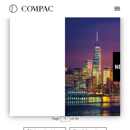
Page:
of
40