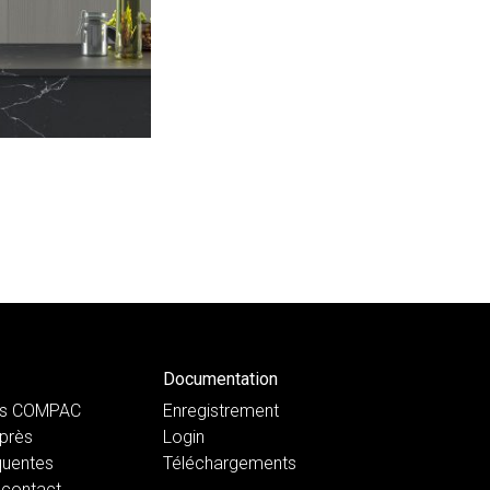
Documentation
ts COMPAC
Enregistrement
près
Login
quentes
Téléchargements
 contact