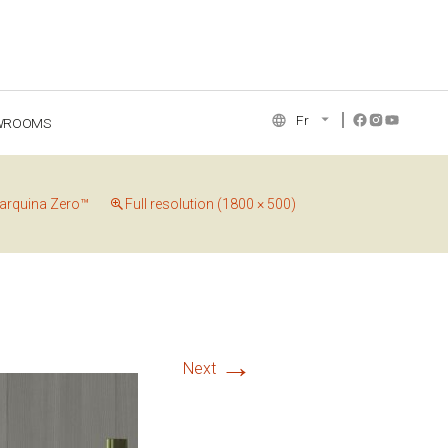
Fr
WROOMS
NCE COLLECTION
arquina Zero™
Full resolution (1800 × 500)
→
Next