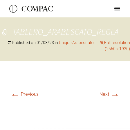
TABLERO_ARABESCATO_REGLA
Published on
01/03/23
in
Unique Arabescato
Full resolution
(2560 × 1920)
←
→
Previous
Next