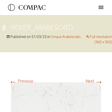
HOVER_ARABESCATO
Published on
01/03/23
in
Unique Arabescato
Full resolution
(360 × 360)
←
→
Previous
Next